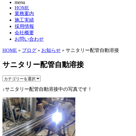
menu
HOME
業務案内
施工実績
採用情報
会社概要
お問い合わせ
HOME
»
ブログ
»
お知らせ
» サニタリー配管自動溶接
サニタリー配管自動溶接
↓サニタリー配管自動溶接中の写真です！