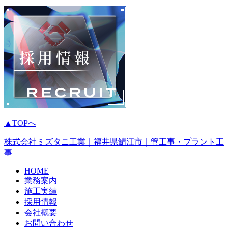
▲TOPへ
株式会社ミズタニ工業
｜福井県
鯖江市
｜
管工事
・
プラント工
事
HOME
業務案内
施工実績
採用情報
会社概要
お問い合わせ